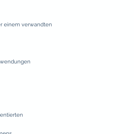
er einem verwandten
 Anwendungen
entierten
hmens