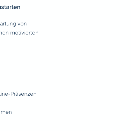
ustarten
Wartung von
inen motivierten
nline-Präsenzen
ahmen