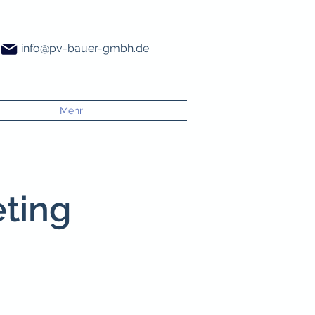
info@pv-bauer-gmbh.de
Mehr
eting