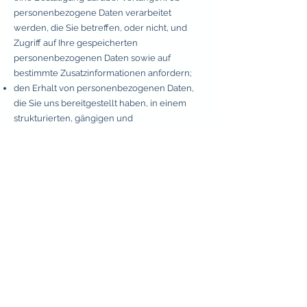
personenbezogene Daten verarbeitet
werden, die Sie betreffen, oder nicht, und
Zugriff auf Ihre gespeicherten
personenbezogenen Daten sowie auf
bestimmte Zusatzinformationen anfordern;
den Erhalt von personenbezogenen Daten,
die Sie uns bereitgestellt haben, in einem
strukturierten, gängigen und
maschinenlesbaren Format verlangen;
die Berichtigung lhrer personenbezogenen
Daten verlangen, die bei uns gespeichert
sind;
die Löschung Ihrer personenbezogenen
Daten verlangen;
der Verarbeitung Ihrer personenbezogenen
Daten durch uns widersprechen;
die Einschränkung der Verarbeitung Ihrer
personenbezogenen Daten verlangen, oder
eine Beschwerde bei einer Aufsichtsbehörde
einreichen.